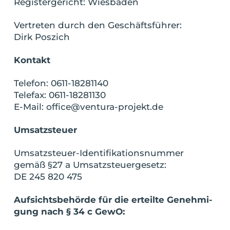
Regis­ter­ge­richt: Wiesbaden
Ver­tre­ten durch den Geschäftsführer:
Dirk Poszich
Kontakt
Tele­fon:
0611-18281140
Tele­fax: 0611-18281130
E-Mail:
office@ventura-projekt.de
Umsatz­steu­er
Umsatz­steu­er-Iden­ti­fi­ka­ti­ons­num­mer
gemäß §27 a Umsatzsteuergesetz:
DE 245 820 475
Auf­sichts­be­hör­de für die erteil­te Geneh­mi­
gung nach § 34 c GewO: