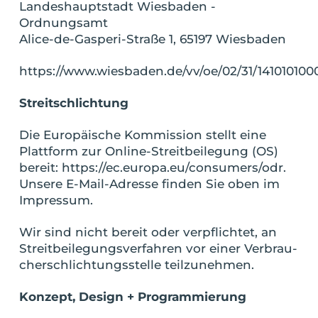
Lan­des­haupt­stadt Wies­ba­den -
Ordnungsamt
Ali­ce-de-Gas­pe­ri-Stra­ße 1, 65197 Wiesbaden
https://www.wiesbaden.de/vv/oe/02/31/14101010
Streit­schlich­tung
Die Euro­päi­sche Kom­mis­si­on stellt eine
Platt­form zur Online-Streit­bei­le­gung (OS)
bereit:
https://ec.europa.eu/consumers/odr
.
Unse­re E-Mail-Adres­se fin­den Sie oben im
Impressum.
Wir sind nicht bereit oder ver­pflich­tet, an
Streit­bei­le­gungs­ver­fah­ren vor einer Ver­brau­
cher­schlich­tungs­stel­le teilzunehmen.
Kon­zept, Design + Programmierung