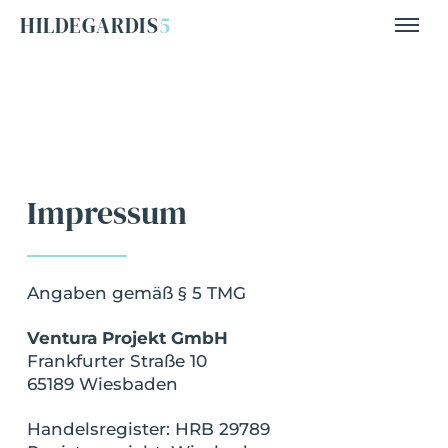
HILDEGARDIS
5
Impres­sum
Anga­ben gemäß § 5 TMG
Ven­tura Pro­jekt GmbH
Frank­fur­ter Stra­ße 10
65189 Wiesbaden
Han­dels­re­gis­ter: HRB 29789